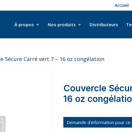
Accueil
À propos
Nos produits
Distributeurs
Te
e Sécure Carré vert 7 – 16 oz congélation
Couvercle Sécur
16 oz congélati
Demande d'information pour ce 