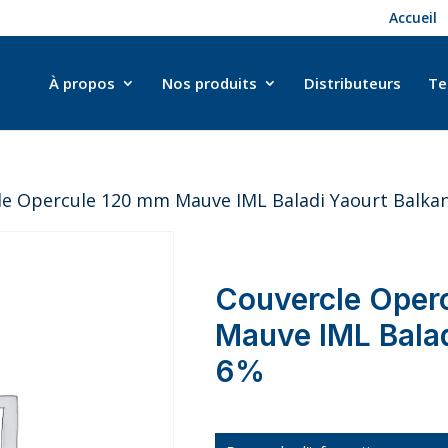
Accueil
À propos
Nos produits
Distributeurs
Te
le Opercule 120 mm Mauve IML Baladi Yaourt Balka
Couvercle Oper
Mauve IML Balad
6%