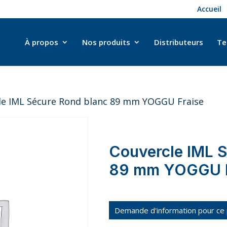
Accueil
À propos
Nos produits
Distributeurs
Te
le IML Sécure Rond blanc 89 mm YOGGU Fraise
Couvercle IML S
89 mm YOGGU F
Demande d'information pour ce 