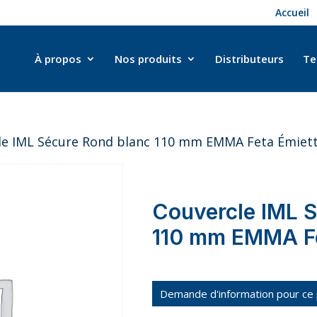
Accueil
À propos
Nos produits
Distributeurs
Te
le IML Sécure Rond blanc 110 mm EMMA Feta Émiet
Couvercle IML S
110 mm EMMA Fe
Demande d'information pour ce 