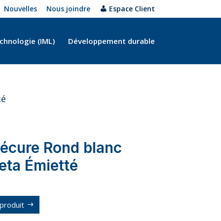
Nouvelles
Nous joindre
Espace Client
chnologie (IML)
Développement durable
té
écure Rond blanc
ta Émietté
produit