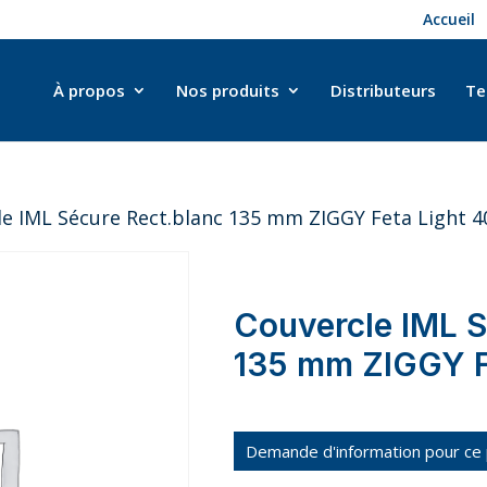
Accueil
À propos
Nos produits
Distributeurs
Te
le IML Sécure Rect.blanc 135 mm ZIGGY Feta Light 
Couvercle IML S
135 mm ZIGGY F
Demande d'information pour ce 