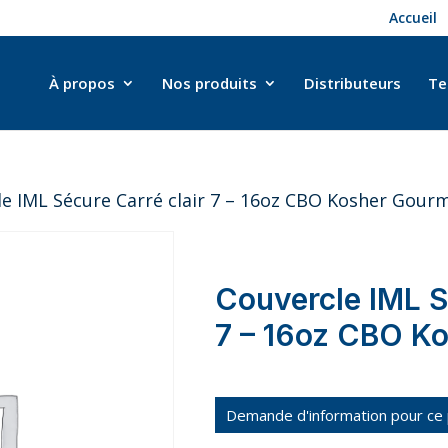
Accueil
À propos
Nos produits
Distributeurs
Te
le IML Sécure Carré clair 7 – 16oz CBO Kosher Gour
Couvercle IML S
7 – 16oz CBO K
Demande d'information pour ce 